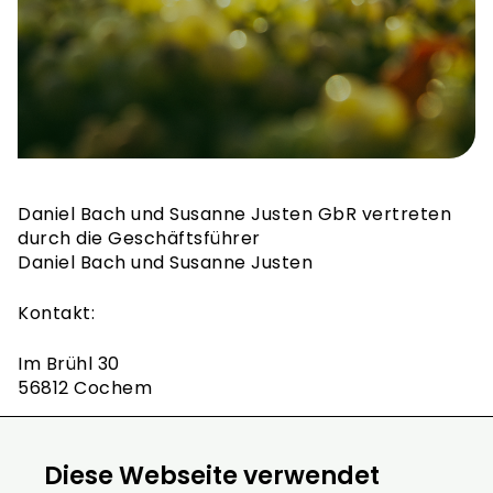
Daniel Bach und Susanne Justen GbR vertreten
durch die Geschäftsführer
Daniel Bach und Susanne Justen
Kontakt:
Im Brühl 30
56812 Cochem
Telefonnummer: +4916094618429
E-Mail: gaestehaus-bach@freenet.de
Diese Webseite verwendet